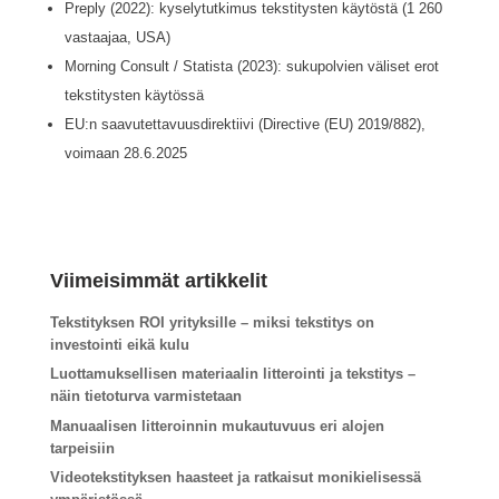
Preply (2022): kyselytutkimus tekstitysten käytöstä (1 260
vastaajaa, USA)
Morning Consult / Statista (2023): sukupolvien väliset erot
tekstitysten käytössä
EU:n saavutettavuusdirektiivi (Directive (EU) 2019/882),
voimaan 28.6.2025
Viimeisimmät artikkelit
Tekstityksen ROI yrityksille – miksi tekstitys on
investointi eikä kulu
Luottamuksellisen materiaalin litterointi ja tekstitys –
näin tietoturva varmistetaan
Manuaalisen litteroinnin mukautuvuus eri alojen
tarpeisiin
Videotekstityksen haasteet ja ratkaisut monikielisessä