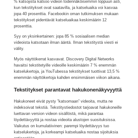
% katsojista katsoo videon todennäköisemmin loppuun asti,
kun tekstitykset ovat saatavilla, ja katseluaika voi kasvaa
jopa 40 prosenttia. Facebookin oman tutkimuksen mukaan
tekstitykset pidentävät katseluaikaa keskimäärin 12
prosenttia.
Syy on yksinkertainen: jopa 85 % sosiaalisen median
videoista katsotaan ilman ääntä. Ilman tekstitystä viesti ei
välity.
Myös näyttökerrat kasvavat. Discovery Digital Networks
havaitsi tekstitetyille videoille keskimäärin 7 % enemmän
katselukertoja, ja YouTubessa tekstitykset tuottivat 13,5 %
enemmän näyttökertoja kahden ensimmäisen viikon aikana.
Tekstitykset parantavat hakukonenäkyvyyttä
Hakukoneet eivät pysty ”katsomaan” videoita, mutta ne
indeksoivat tekstiä. Tekstitystiedostot tarjoavat hakukoneille
luettavan version videon sisällöstä, mikä parantaa
löydettävyyttä ja nostaa videoita alustojen suosituksissa.
Vaikutus on kumulatiivinen: parempi löydettävyys tuo
katselukertoja, ja korkeampi katseluaika nostaa sijoituksia