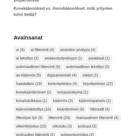
ympäristössä
Konekäännökset vs. ihmiskäännökset: mitä yritysten
tulisi tietää?
Avainsanat
ai
(4)
ai litterointi
(4)
aineiston analyysi
(4)
ai tekstitys
(2)
asiakastyytyväisyys
(1)
asiakkaat
(1)
automaattinen litterointi
(6)
automaattinen tekstitys
(2)
av-käännös
(5)
digipalvelulaki
(4)
etätyö
(1)
haastattelu
(19)
kielentarkistus
(4)
kirjoittaminen
(22)
konekääntäminen
(2)
korjausnäkymä
(1)
kuvailutulkkaus
(1)
käännös
(3)
käännöspalvelu
(2)
käännöstekstitys
(10)
kääntäminen
(6)
litteraatti
(4)
litteroijan työ
(3)
litterointi
(23)
manuaalinen litterointi
(4)
oikeinkirjoitus
(15)
oikoluku
(3)
podcast
(3)
podcastien litterointi
(2)
puheentunnistus
(3)