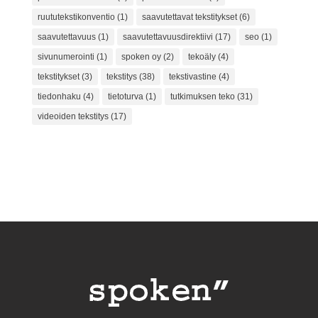
ruututekstikonventio
(1)
saavutettavat tekstitykset
(6)
saavutettavuus
(1)
saavutettavuusdirektiivi
(17)
seo
(1)
sivunumerointi
(1)
spoken oy
(2)
tekoäly
(4)
tekstitykset
(3)
tekstitys
(38)
tekstivastine
(4)
tiedonhaku
(4)
tietoturva
(1)
tutkimuksen teko
(31)
videoiden tekstitys
(17)