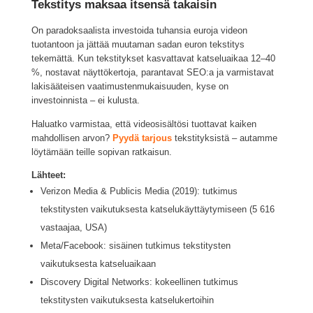
Tekstitys maksaa itsensä takaisin
On paradoksaalista investoida tuhansia euroja videon
tuotantoon ja jättää muutaman sadan euron tekstitys
tekemättä. Kun tekstitykset kasvattavat katseluaikaa 12–40
%, nostavat näyttökertoja, parantavat SEO:a ja varmistavat
lakisääteisen vaatimustenmukaisuuden, kyse on
investoinnista – ei kulusta.
Haluatko varmistaa, että videosisältösi tuottavat kaiken
mahdollisen arvon?
Pyydä tarjous
tekstityksistä – autamme
löytämään teille sopivan ratkaisun.
Lähteet:
Verizon Media & Publicis Media (2019): tutkimus
tekstitysten vaikutuksesta katselukäyttäytymiseen (5 616
vastaajaa, USA)
Meta/Facebook: sisäinen tutkimus tekstitysten
vaikutuksesta katseluaikaan
Discovery Digital Networks: kokeellinen tutkimus
tekstitysten vaikutuksesta katselukertoihin