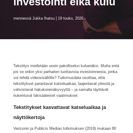
investointi eikä kulu
mennessä
Jukka Ihatsu
19 touko, 2026
Tekstitys mielletään usein pakolliseksi kulueräksi. Mutta entä
jos se onkin yksi parhaiten tuottavista investoinneista, jonka
voi tehdä videosisällölle? Tutkimusdata osoittaa, että
tekstitykset parantavat katseluaikaa, laajentavat yleisöä ja
vahvistavat hakukonenäkyvyyttä – ja samalla täyttävät
tiukentuvat lakisääteiset vaatimukset.
Tekstitykset kasvattavat katseluaikaa ja
näyttökertoja
Verizonin ja Publicis Median tutkimuksen (2019) mukaan 80