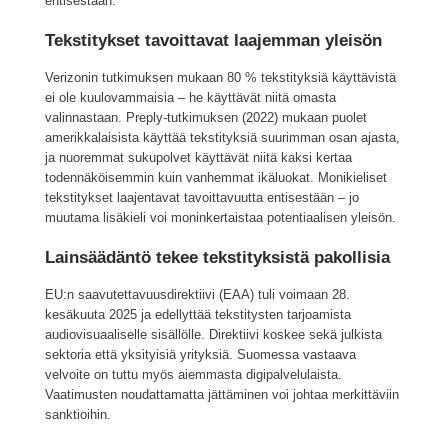
entisestään.
Tekstitykset tavoittavat laajemman yleisön
Verizonin tutkimuksen mukaan 80 % tekstityksiä käyttävistä
ei ole kuulovammaisia – he käyttävät niitä omasta
valinnastaan. Preply-tutkimuksen (2022) mukaan puolet
amerikkalaisista käyttää tekstityksiä suurimman osan ajasta,
ja nuoremmat sukupolvet käyttävät niitä kaksi kertaa
todennäköisemmin kuin vanhemmat ikäluokat. Monikieliset
tekstitykset laajentavat tavoittavuutta entisestään – jo
muutama lisäkieli voi moninkertaistaa potentiaalisen yleisön.
Lainsäädäntö tekee tekstityksistä pakollisia
EU:n saavutettavuusdirektiivi (EAA) tuli voimaan 28.
kesäkuuta 2025 ja edellyttää tekstitysten tarjoamista
audiovisuaaliselle sisällölle. Direktiivi koskee sekä julkista
sektoria että yksityisiä yrityksiä. Suomessa vastaava
velvoite on tuttu myös aiemmasta digipalvelulaista.
Vaatimusten noudattamatta jättäminen voi johtaa merkittäviin
sanktioihin.