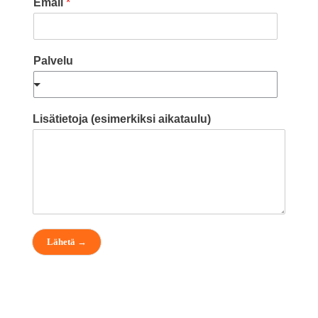
Email
*
Palvelu
Lisätietoja (esimerkiksi aikataulu)
Lähetä →