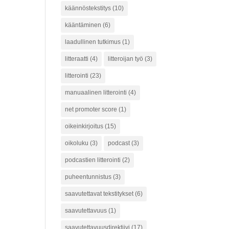
käännöstekstitys
(10)
kääntäminen
(6)
laadullinen tutkimus
(1)
litteraatti
(4)
litteroijan työ
(3)
litterointi
(23)
manuaalinen litterointi
(4)
net promoter score
(1)
oikeinkirjoitus
(15)
oikoluku
(3)
podcast
(3)
podcastien litterointi
(2)
puheentunnistus
(3)
saavutettavat tekstitykset
(6)
saavutettavuus
(1)
saavutettavuusdirektiivi
(17)