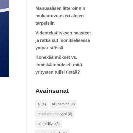
Manuaalisen litteroinnin
mukautuvuus eri alojen
tarpeisiin
Videotekstityksen haasteet
ja ratkaisut monikielisessä
ympäristössä
Konekäännökset vs.
ihmiskäännökset: mitä
yritysten tulisi tietää?
Avainsanat
ai
(4)
ai litterointi
(4)
aineiston analyysi
(4)
.
ai tekstitys
(2)