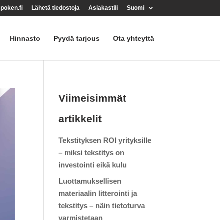
poken.fi
Lähetä tiedostoja
Asiakastili
Suomi
Hinnasto
Pyydä tarjous
Ota yhteyttä
Viimeisimmät
artikkelit
Tekstityksen ROI yrityksille
– miksi tekstitys on
investointi eikä kulu
Luottamuksellisen
materiaalin litterointi ja
tekstitys – näin tietoturva
varmistetaan