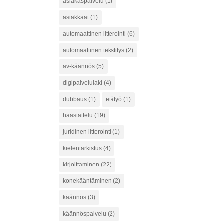
asiakaspalvelu
(1)
asiakkaat
(1)
automaattinen litterointi
(6)
automaattinen tekstitys
(2)
av-käännös
(5)
digipalvelulaki
(4)
dubbaus
(1)
etätyö
(1)
haastattelu
(19)
juridinen litterointi
(1)
kielentarkistus
(4)
kirjoittaminen
(22)
konekääntäminen
(2)
käännös
(3)
käännöspalvelu
(2)