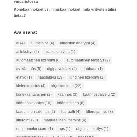
ympäristössä
Konekäännökset vs. ihmiskäännökset: mitä yritysten tulisi
tietää?
Avainsanat
ai
(4)
ai litterointi
(4)
aineiston analyysi
(4)
ai tekstitys
(2)
asiakaspalvelu
(1)
automaattinen litterointi
(6)
automaattinen tekstitys
(2)
av-käännös
(5)
digipalvelulaki
(4)
dubbaus
(1)
etätyö
(1)
haastattelu
(19)
juridinen litterointi
(1)
kielentarkistus
(4)
kirjoittaminen
(22)
konekääntäminen
(2)
käännös
(3)
käännöspalvelu
(2)
käännöstekstitys
(10)
kääntäminen
(6)
laadullinen tutkimus
(1)
litteraatti
(4)
litteroijan työ
(3)
litterointi
(23)
manuaalinen litterointi
(4)
net promoter score
(1)
nps
(1)
ohjelmatekstitys
(1)