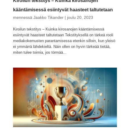
Kiroilun tekstitys – Kuinka kirosanojen
kääntämisessä esiintyvät haasteet taltutetaan
mennessä
Jaakko Tikander
|
joulu 20, 2023
Kiroilun tekstitys – Kuinka kirosanojen kääntämisessä
esiintyvät haasteet taltutetaan Tekstityksellä on tärkeä rooli
mediakokemusten parantamisessa etenkin silloin, kun yleisö
ei ymmärrä lähdekieltä. Näin ollen on hyvin tärkeää tietää,
miten tulee toimia, jos törmää...