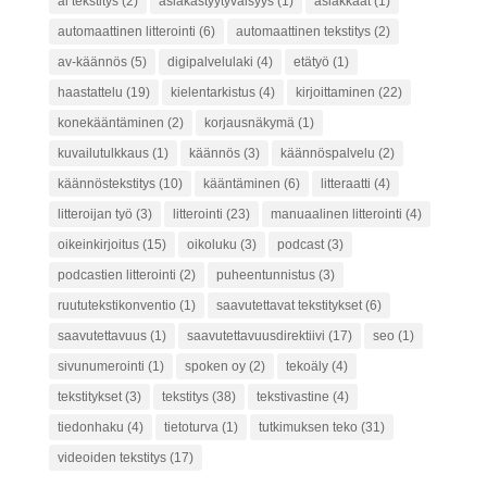
ai tekstitys
(2)
asiakastyytyväisyys
(1)
asiakkaat
(1)
automaattinen litterointi
(6)
automaattinen tekstitys
(2)
av-käännös
(5)
digipalvelulaki
(4)
etätyö
(1)
haastattelu
(19)
kielentarkistus
(4)
kirjoittaminen
(22)
konekääntäminen
(2)
korjausnäkymä
(1)
kuvailutulkkaus
(1)
käännös
(3)
käännöspalvelu
(2)
käännöstekstitys
(10)
kääntäminen
(6)
litteraatti
(4)
litteroijan työ
(3)
litterointi
(23)
manuaalinen litterointi
(4)
oikeinkirjoitus
(15)
oikoluku
(3)
podcast
(3)
podcastien litterointi
(2)
puheentunnistus
(3)
ruututekstikonventio
(1)
saavutettavat tekstitykset
(6)
saavutettavuus
(1)
saavutettavuusdirektiivi
(17)
seo
(1)
sivunumerointi
(1)
spoken oy
(2)
tekoäly
(4)
tekstitykset
(3)
tekstitys
(38)
tekstivastine
(4)
tiedonhaku
(4)
tietoturva
(1)
tutkimuksen teko
(31)
videoiden tekstitys
(17)