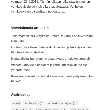
voimaan 23.9.2018. Tämän jälkeen julkaistavien uusien
verkkopalveluiden tuli olla saavutettavia. Vanhojen
verkkosivujen oli alettava noudattaa...
Viimeisimmät artikkelit
Tekstityksen ROI yrityksille – miksi tekstitys on investointi
eikä kulu
Luottamuksellisen materiaalin litterointi ja tekstitys – näin
tietoturva varmistetaan
Manuaalisen litteroinnin mukautuvuus eri alojen tarpeisiin
Videotekstityksen haasteet ja ratkaisut monikielisessä
ympäristössä
Konekäännökset vs. ihmiskäännökset: mitä yritysten tulisi
tietää?
Avainsanat
ai
(4)
ai litterointi
(4)
aineiston analyysi
(4)