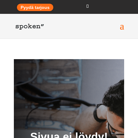
Pyydä tarjous
Sivua ei löydy!