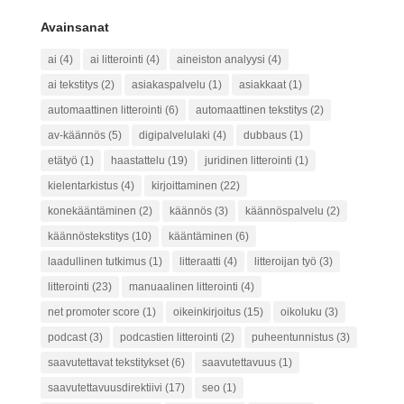
Avainsanat
ai
(4)
ai litterointi
(4)
aineiston analyysi
(4)
ai tekstitys
(2)
asiakaspalvelu
(1)
asiakkaat
(1)
automaattinen litterointi
(6)
automaattinen tekstitys
(2)
av-käännös
(5)
digipalvelulaki
(4)
dubbaus
(1)
etätyö
(1)
haastattelu
(19)
juridinen litterointi
(1)
kielentarkistus
(4)
kirjoittaminen
(22)
konekääntäminen
(2)
käännös
(3)
käännöspalvelu
(2)
käännöstekstitys
(10)
kääntäminen
(6)
laadullinen tutkimus
(1)
litteraatti
(4)
litteroijan työ
(3)
litterointi
(23)
manuaalinen litterointi
(4)
net promoter score
(1)
oikeinkirjoitus
(15)
oikoluku
(3)
podcast
(3)
podcastien litterointi
(2)
puheentunnistus
(3)
saavutettavat tekstitykset
(6)
saavutettavuus
(1)
saavutettavuusdirektiivi
(17)
seo
(1)